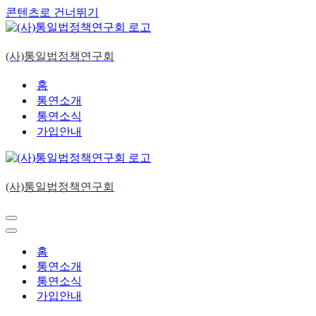
콘텐츠로 건너뛰기
(사)통일법정책연구회
홈
통연소개
통연소식
가입안내
(사)통일법정책연구회
내
비
내
게
비
홈
이
게
통연소개
션
이
통연소식
메
션
가입안내
뉴
메
뉴